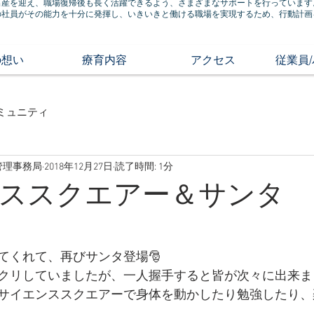
出産を迎え、職場復帰後も長く活躍できるよう、さまざまなサポートを行っています
の社員がその能力を十分に発揮し、いきいきと働ける職場を実現するため、行動計画
の想い
療育内容
アクセス
従業員
ミュニティ
管理事務局
2018年12月27日
読了時間: 1分
ススクエアー＆サンタ 1
てくれて、再びサンタ登場🎅
クリしていましたが、一人握手すると皆が次々に出来ま
サイエンススクエアーで身体を動かしたり勉強したり、