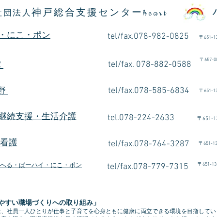
神戸総合支援センター
社団法人
heart
・にこ・ポン
tel/fax.078-982-0825
〒
651-1
〒
657
2
tel/fax. 078-882-0588
朝倉
tel/fax.078-585-6834
有野
〒
651-1
継続支援・生活介護
tel.078-224-2633
〒
651-1
e看護
tel/fax.078-764-3287
〒
651-1
〒
651-13
へる・ぱーハイ・にこ・ポン
tel/fax.078-779-7315
やすい職場づくりへの取り組み」
は、社員一人ひとりが仕事と子育てを心身ともに健康に両立できる環境を目指してい