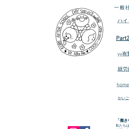
一般
ハイ
Part
yy
就労
hom
かいご
「働き
私たち