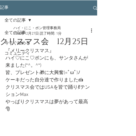
記事
全ての記事
ハイ・にこ・ポン管理事務局
全ての記事
2018年12月27日
読了時間: 1分
クリスマス会 12月25日
今すぐ始める
『メリークリスマス』
コミュニティ
ハイ♡にこ♡ポンにも、サンタさんが
来ました(*^。^*)
皆、プレゼント🎁に大興奮(=ﾟωﾟ)ﾉ
ケーキだった自分達で作りました🍰
クリスマス会ではUSAを皆で踊り💃テン
ションMax
やっぱりクリスマスは夢があって最高
🎅