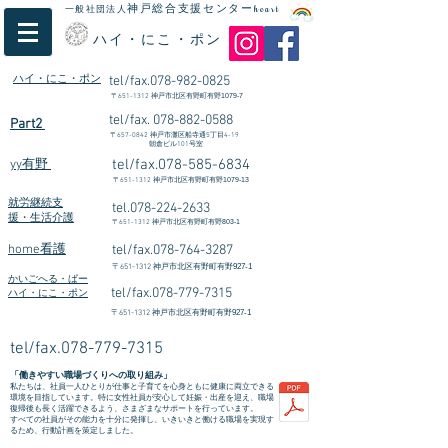
神戸総合支援センター
一般社団法人
heart
ハイ・にこ・ポン
ハイ・にこ・ポン
tel/fax.078-982-0825
〒
651-1312
​神戸市北区有野町有野1079-7
tel/fax.
078-882-0588
Part2
〒
657-0842
神戸市灘区船寺通5丁目4-19
朝倉ビル101号室
tel/fax.078-585-6834
yy有野
〒
651-1312
神戸市北区有野町有野1079-13
就労継続支
tel.078-224-2633
援・生活介護
〒
651-1312
神戸市北区有野町有野803-1
home看護
tel/fax.078-764-3287
〒
651-1312
神戸市北区有野町有野927-1
かいごへる・ぱー
tel/fax.078-779-7315
ハイ・にこ・ポン
〒
651-1312
神戸市北区有野町有野927-1
tel/fax.078-779-7315
「働きやすい職場づくりへの取り組み」
私たちは、社員一人ひとりが仕事と子育てを心身ともに健康に両立できる
環境を目指しています。特に女性社員が安心して妊娠・出産を迎え、職場
復帰後も長く活躍できるよう、さまざまなサポートを行っています。
すべての社員がその能力を十分に発揮し、いきいきと働ける職場を実現す
るため、行動計画を策定しました。