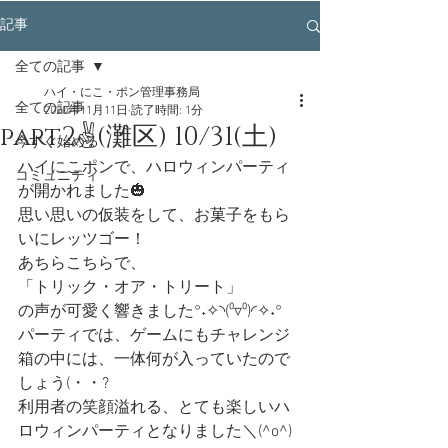
記事
全ての記事
ハイ・にこ・ポン管理事務局
全ての記事
2020年11月11日
読了時間: 1分
part2✌️(灘区) 10/31(土)
今すぐ始める
ハイにこポンで、ハロウィンパーティ
コミュニティ
が開かれました🎃
思い思いの仮装をして、お菓子をもら
いにレッツゴー！
あちらこちらで、
「トリック・オア・トリート」
の声が可愛く響きました°˖✧◝(⁰▿⁰)◜✧˖°
パーティでは、ゲームにもチャレンジ
箱の中には、一体何が入っていたので
しょう(・・?
利用者の笑顔溢れる、とても楽しいハ
ロウィンパーティとなりました＼(^o^)