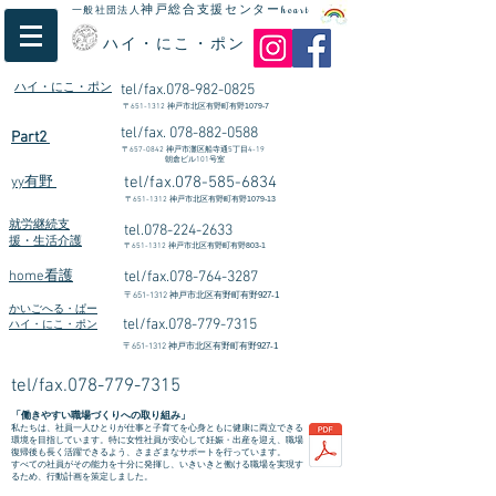
神戸総合支援センター
一般社団法人
heart
ハイ・にこ・ポン
ハイ・にこ・ポン
tel/fax.078-982-0825
〒
651-1312
​神戸市北区有野町有野1079-7
tel/fax.
078-882-0588
Part2
〒
657-0842
神戸市灘区船寺通5丁目4-19
朝倉ビル101号室
tel/fax.078-585-6834
yy有野
〒
651-1312
神戸市北区有野町有野1079-13
就労継続支
tel.078-224-2633
援・生活介護
〒
651-1312
神戸市北区有野町有野803-1
home看護
tel/fax.078-764-3287
〒
651-1312
神戸市北区有野町有野927-1
かいごへる・ぱー
tel/fax.078-779-7315
ハイ・にこ・ポン
〒
651-1312
神戸市北区有野町有野927-1
tel/fax.078-779-7315
「働きやすい職場づくりへの取り組み」
私たちは、社員一人ひとりが仕事と子育てを心身ともに健康に両立できる
環境を目指しています。特に女性社員が安心して妊娠・出産を迎え、職場
復帰後も長く活躍できるよう、さまざまなサポートを行っています。
すべての社員がその能力を十分に発揮し、いきいきと働ける職場を実現す
るため、行動計画を策定しました。