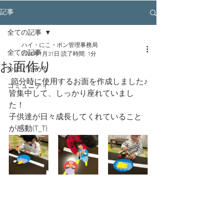
記事
全ての記事
ハイ・にこ・ポン管理事務局
全ての記事
2020年1月31日
読了時間: 1分
お面作り
今すぐ始める
 節分時に使用するお面を作成しました♪
コミュニティ
皆集中して、しっかり座れていまし
た！
子供達が日々成長してくれていること
が感動(T_T)