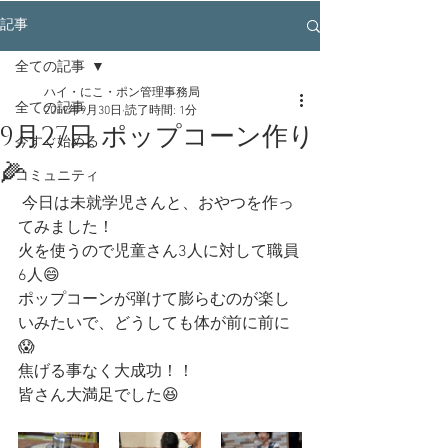
記事
全ての記事
ハイ・にこ・ポン管理事務局
全ての記事
2019年9月30日
読了時間: 1分
9月27日 ポップコーン作り
今すぐ始める
🌽
コミュニティ
 今日は未就学児さんと、おやつを作っ
てみました！
火を使うので児童さん3人に対して職員
6人😄
ポップコーンが弾けて膨らむのが楽し
いみたいで、どうしても体が前に前に
😱
焦げる事なく大成功！！
皆さん大満足でした😆 