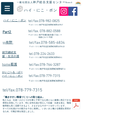
神戸総合支援センター
一般社団法人
heart
ハイ・にこ・ポン
ハイ・にこ・ポン
tel/fax.078-982-0825
〒
651-1312
​神戸市北区有野町有野1079-7
tel/fax.
078-882-0588
Part2
〒
657-0842
神戸市灘区船寺通5丁目4-19
朝倉ビル101号室
tel/fax.078-585-6834
yy有野
〒
651-1312
神戸市北区有野町有野1079-13
就労継続支
tel.078-224-2633
援・生活介護
〒
651-1312
神戸市北区有野町有野803-1
home看護
tel/fax.078-764-3287
〒
651-1312
神戸市北区有野町有野927-1
かいごへる・ぱー
tel/fax.078-779-7315
ハイ・にこ・ポン
〒
651-1312
神戸市北区有野町有野927-1
tel/fax.078-779-7315
「働きやすい職場づくりへの取り組み」
私たちは、社員一人ひとりが仕事と子育てを心身ともに健康に両立できる
環境を目指しています。特に女性社員が安心して妊娠・出産を迎え、職場
復帰後も長く活躍できるよう、さまざまなサポートを行っています。
すべての社員がその能力を十分に発揮し、いきいきと働ける職場を実現す
るため、行動計画を策定しました。