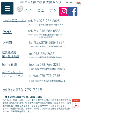
神戸総合支援センター
一般社団法人
heart
ハイ・にこ・ポン
ハイ・にこ・ポン
tel/fax.078-982-0825
〒
651-1312
​神戸市北区有野町有野1079-7
tel/fax.
078-882-0588
Part2
〒
657-0842
神戸市灘区船寺通5丁目4-19
朝倉ビル101号室
tel/fax.078-585-6834
yy有野
〒
651-1312
神戸市北区有野町有野1079-13
就労継続支
tel.078-224-2633
援・生活介護
〒
651-1312
神戸市北区有野町有野803-1
home看護
tel/fax.078-764-3287
〒
651-1312
神戸市北区有野町有野927-1
かいごへる・ぱー
tel/fax.078-779-7315
ハイ・にこ・ポン
〒
651-1312
神戸市北区有野町有野927-1
tel/fax.078-779-7315
「働きやすい職場づくりへの取り組み」
私たちは、社員一人ひとりが仕事と子育てを心身ともに健康に両立できる
環境を目指しています。特に女性社員が安心して妊娠・出産を迎え、職場
復帰後も長く活躍できるよう、さまざまなサポートを行っています。
すべての社員がその能力を十分に発揮し、いきいきと働ける職場を実現す
るため、行動計画を策定しました。