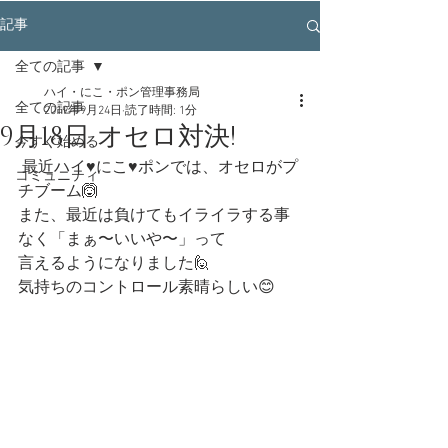
記事
全ての記事
ハイ・にこ・ポン管理事務局
全ての記事
2019年9月24日
読了時間: 1分
9月18日 オセロ対決!
今すぐ始める
 最近ハイ♥にこ♥ポンでは、オセロがプ
コミュニティ
チブーム🙆‍
また、最近は負けてもイライラする事
なく「まぁ〜いいや〜」って
言えるようになりました🙋‍
気持ちのコントロール素晴らしい😊 