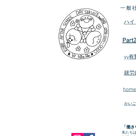
一般
ハイ
Part
yy
就労
hom
かいご
「働き
私たち