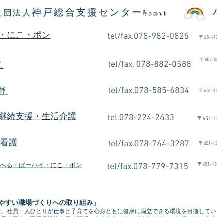
神戸総合支援センター
社団法人
heart
・にこ・ポン
tel/fax.078-982-0825
〒
651-1
〒
657
2
tel/fax. 078-882-0588
朝倉
tel/fax.078-585-6834
有野
〒
651-1
継続支援・生活介護
tel.078-224-2633
〒
651-1
e看護
tel/fax.078-764-3287
〒
651-1
〒
651-13
へる・ぱーハイ・にこ・ポン
tel/fax.078-779-7315
やすい職場づくりへの取り組み」
は、社員一人ひとりが仕事と子育てを心身ともに健康に両立できる環境を目指してい