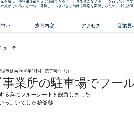
出産を迎え、職場復帰後も長く活躍できるよう、さまざまなサポートを行っています
の社員がその能力を十分に発揮し、いきいきと働ける職場を実現するため、行動計画
の想い
療育内容
アクセス
従業員
ミュニティ
管理事務局
2018年8月4日
読了時間: 1分
 『事業所の駐車場でプー
する為にブルーシートを設置しました。
っぱいでした😃😃😃