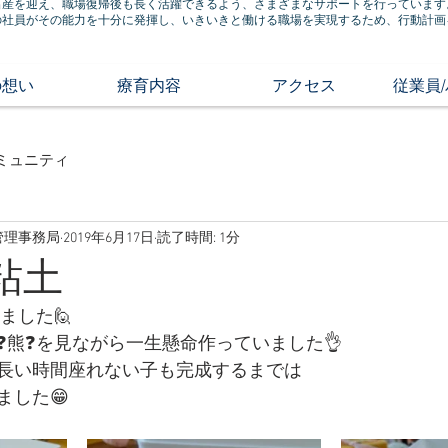
出産を迎え、職場復帰後も長く活躍できるよう、さまざまなサポートを行っています
の社員がその能力を十分に発揮し、いきいきと働ける職場を実現するため、行動計画
の想い
療育内容
アクセス
従業員
ミュニティ
管理事務局
2019年6月17日
読了時間: 1分
 粘土
した🙋‍
❓熊❓を見ながら一生懸命作っていました👌
長い時間座れない子も完成するまでは
した😁 