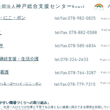
神戸総合支援センター
社団法人
heart
・にこ・ポン
tel/fax.078-982-0825
〒
651-1
〒
657
2
tel/fax. 078-882-0588
朝倉
tel/fax.078-585-6834
有野
〒
651-1
継続支援・生活介護
tel.078-224-2633
〒
651-1
e看護
tel/fax.078-764-3287
〒
651-1
〒
651-13
へる・ぱーハイ・にこ・ポン
tel/fax.078-779-7315
やすい職場づくりへの取り組み」
は、社員一人ひとりが仕事と子育てを心身ともに健康に両立できる環境を目指してい