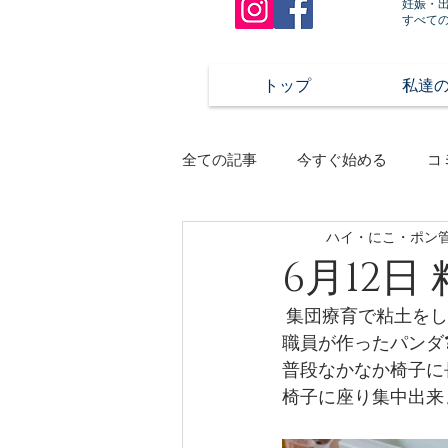
妊娠・
すべて
トップ
私達
全ての記事
今すぐ始める
コ
ハイ・にこ・ポン
6月12日
 集団療育で粘土をしま
職員が作ったパンダ
普段なかなか椅子に
椅子に座り集中出来ま