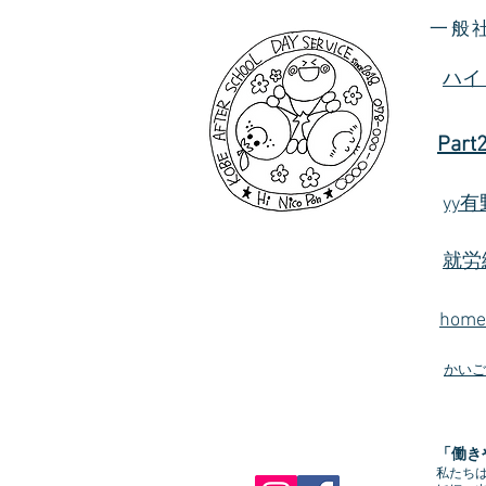
一般
ハイ
Part
yy
就労
hom
かいご
「働き
私たち