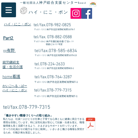
神戸総合支援センター
一般社団法人
heart
ハイ・にこ・ポン
ハイ・にこ・ポン
tel/fax.078-982-0825
〒
651-1312
​神戸市北区有野町有野1079-7
tel/fax.
078-882-0588
Part2
〒
657-0842
神戸市灘区船寺通5丁目4-19
朝倉ビル101号室
tel/fax.078-585-6834
yy有野
〒
651-1312
神戸市北区有野町有野1079-13
就労継続支
tel.078-224-2633
援・生活介護
〒
651-1312
神戸市北区有野町有野803-1
home看護
tel/fax.078-764-3287
〒
651-1312
神戸市北区有野町有野927-1
かいごへる・ぱー
tel/fax.078-779-7315
ハイ・にこ・ポン
〒
651-1312
神戸市北区有野町有野927-1
tel/fax.078-779-7315
「働きやすい職場づくりへの取り組み」
私たちは、社員一人ひとりが仕事と子育てを心身ともに健康に両立できる
環境を目指しています。特に女性社員が安心して妊娠・出産を迎え、職場
復帰後も長く活躍できるよう、さまざまなサポートを行っています。
すべての社員がその能力を十分に発揮し、いきいきと働ける職場を実現す
るため、行動計画を策定しました。