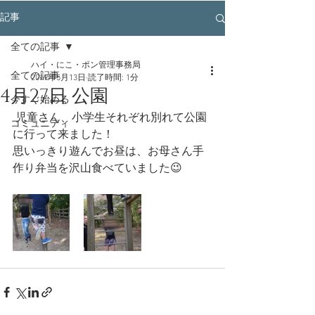
記事
全ての記事
ハイ・にこ・ポン管理事務局
全ての記事
2019年5月13日
読了時間: 1分
4月27日 公園
今すぐ始める
 児童さん、小学生それぞれ別れて公園
コミュニティ
に行って来ました！
思いっきり遊んでお昼は、お母さん手
作り弁当を沢山食べていました😉 