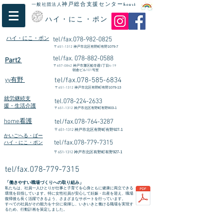
神戸総合支援センター
一般社団法人
heart
ハイ・にこ・ポン
ハイ・にこ・ポン
tel/fax.078-982-0825
〒
651-1312
​神戸市北区有野町有野1079-7
tel/fax.
078-882-0588
Part2
〒
657-0842
神戸市灘区船寺通5丁目4-19
朝倉ビル101号室
tel/fax.078-585-6834
yy有野
〒
651-1312
神戸市北区有野町有野1079-13
就労継続支
tel.078-224-2633
援・生活介護
〒
651-1312
神戸市北区有野町有野803-1
home看護
tel/fax.078-764-3287
〒
651-1312
神戸市北区有野町有野927-1
かいごへる・ぱー
tel/fax.078-779-7315
ハイ・にこ・ポン
〒
651-1312
神戸市北区有野町有野927-1
tel/fax.078-779-7315
「働きやすい職場づくりへの取り組み」
私たちは、社員一人ひとりが仕事と子育てを心身ともに健康に両立できる
環境を目指しています。特に女性社員が安心して妊娠・出産を迎え、職場
復帰後も長く活躍できるよう、さまざまなサポートを行っています。
すべての社員がその能力を十分に発揮し、いきいきと働ける職場を実現す
るため、行動計画を策定しました。