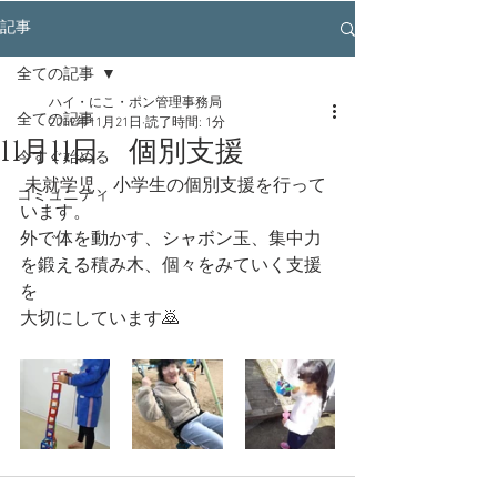
記事
全ての記事
ハイ・にこ・ポン管理事務局
全ての記事
2019年11月21日
読了時間: 1分
11月11日 個別支援
今すぐ始める
 未就学児、小学生の個別支援を行って
コミュニティ
います。
外で体を動かす、シャボン玉、集中力
を鍛える積み木、個々をみていく支援
を
大切にしています🙇‍