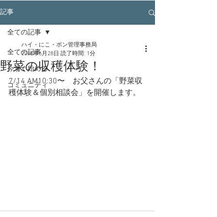
記事
全ての記事
ハイ・にこ・ポン管理事務局
全ての記事
2018年6月28日
読了時間: 1分
野菜の収穫体験！
今すぐ始める
7/14 AM10:30〜　お父さんの「野菜収
コミュニティ
穫体験＆個別相談会」を開催します。