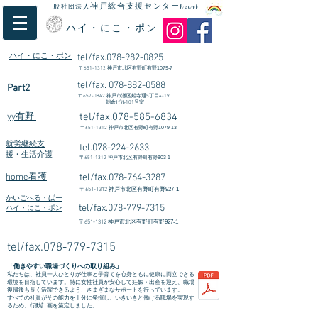
神戸総合支援センター
一般社団法人
heart
ハイ・にこ・ポン
ハイ・にこ・ポン
tel/fax.078-982-0825
〒
651-1312
​神戸市北区有野町有野1079-7
tel/fax.
078-882-0588
Part2
〒
657-0842
神戸市灘区船寺通5丁目4-19
朝倉ビル101号室
tel/fax.078-585-6834
yy有野
〒
651-1312
神戸市北区有野町有野1079-13
就労継続支
tel.078-224-2633
援・生活介護
〒
651-1312
神戸市北区有野町有野803-1
home看護
tel/fax.078-764-3287
〒
651-1312
神戸市北区有野町有野927-1
かいごへる・ぱー
tel/fax.078-779-7315
ハイ・にこ・ポン
〒
651-1312
神戸市北区有野町有野927-1
tel/fax.078-779-7315
「働きやすい職場づくりへの取り組み」
私たちは、社員一人ひとりが仕事と子育てを心身ともに健康に両立できる
環境を目指しています。特に女性社員が安心して妊娠・出産を迎え、職場
復帰後も長く活躍できるよう、さまざまなサポートを行っています。
すべての社員がその能力を十分に発揮し、いきいきと働ける職場を実現す
るため、行動計画を策定しました。