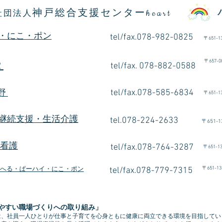
神戸総合支援センター
社団法人
heart
・にこ・ポン
tel/fax.078-982-0825
〒
651-1
〒
657
2
tel/fax. 078-882-0588
朝倉
tel/fax.078-585-6834
有野
〒
651-1
継続支援・生活介護
tel.078-224-2633
〒
651-1
e看護
tel/fax.078-764-3287
〒
651-1
〒
651-13
へる・ぱーハイ・にこ・ポン
tel/fax.078-779-7315
やすい職場づくりへの取り組み」
は、社員一人ひとりが仕事と子育てを心身ともに健康に両立できる環境を目指してい