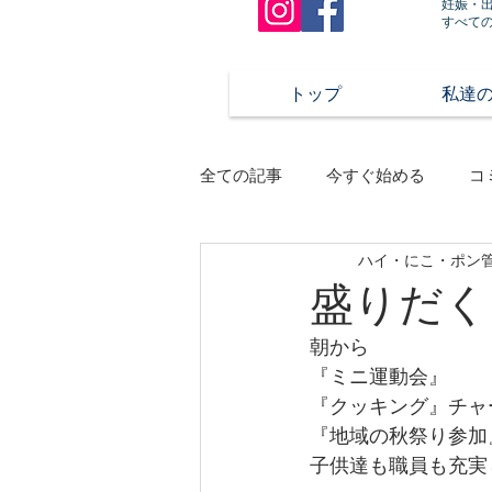
妊娠・
すべて
トップ
私達
全ての記事
今すぐ始める
コ
ハイ・にこ・ポン
盛りだく
朝から
『ミニ運動会』
『クッキング』チャ
『地域の秋祭り参加
子供達も職員も充実し