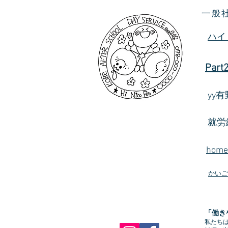
一般
ハイ
Part
yy
就労
hom
かいご
「働き
私たち