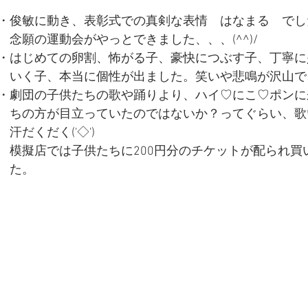
・俊敏に動き、表彰式での真剣な表情　はなまる　でした
念願の運動会がやっとできました、、、(^^)/
・はじめての卵割、怖がる子、豪快につぶす子、丁寧に
　いく子、本当に個性が出ました。笑いや悲鳴が沢山でし
・劇団の子供たちの歌や踊りより、ハイ♡にこ♡ポンに
　ちの方が目立っていたのではないか？ってぐらい、歌
汗だくだく('◇')ゞ
　模擬店では子供たちに200円分のチケットが配られ買
　た。