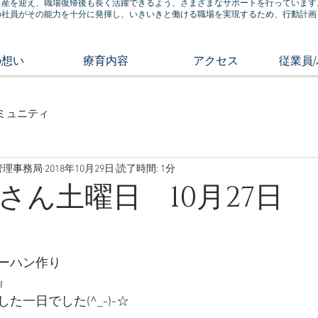
出産を迎え、職場復帰後も長く活躍できるよう、さまざまなサポートを行っています
の社員がその能力を十分に発揮し、いきいきと働ける職場を実現するため、行動計画
の想い
療育内容
アクセス
従業員
ミュニティ
管理事務局
2018年10月29日
読了時間: 1分
さん土曜日 10月27日
ーハン作り
』
た一日でした(^_-)-☆