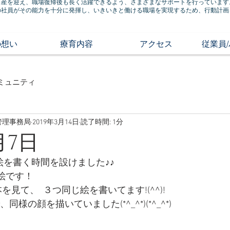
出産を迎え、職場復帰後も長く活躍できるよう、さまざまなサポートを行っています
の社員がその能力を十分に発揮し、いきいきと働ける職場を実現するため、行動計画
の想い
療育内容
アクセス
従業員
ミュニティ
管理事務局
2019年3月14日
読了時間: 1分
月7日
絵を書く時間を設けました♪♪
絵です！ 
を見て、  ３つ同じ絵を書いてます!(^^)!
様の顔を描いていました(*^_^*)(*^_^*)