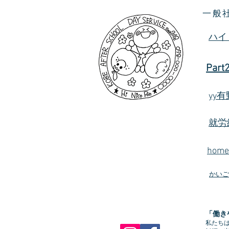
一般
ハイ
Part
yy
就労
hom
かいご
「働き
私たち