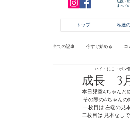
妊娠・
すべて
トップ
私達
全ての記事
今すぐ始める
コ
ハイ・にこ・ポン
成長 3
本日児童Aちゃんと
 その際のAちゃんの
 一枚目は 左端の見本
二枚目は 見本なしで、同