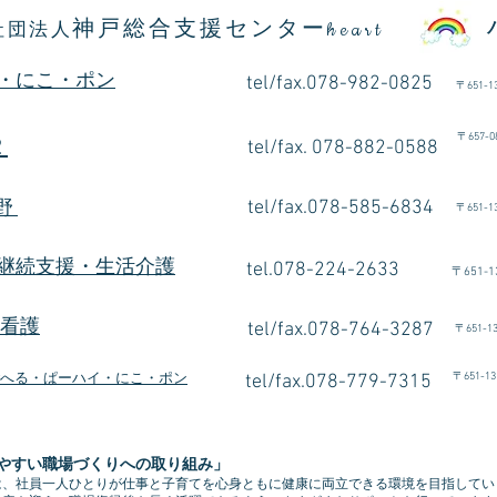
神戸総合支援センター
社団法人
heart
・にこ・ポン
tel/fax.078-982-0825
〒
651-1
〒
657
2
tel/fax. 078-882-0588
朝倉
tel/fax.078-585-6834
有野
〒
651-1
継続支援・生活介護
tel.078-224-2633
〒
651-1
e看護
tel/fax.078-764-3287
〒
651-1
〒
651-13
へる・ぱーハイ・にこ・ポン
tel/fax.078-779-7315
やすい職場づくりへの取り組み」
は、社員一人ひとりが仕事と子育てを心身ともに健康に両立できる環境を目指してい