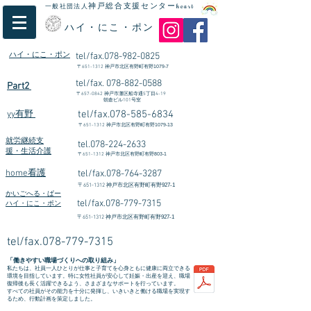
神戸総合支援センター
一般社団法人
heart
ハイ・にこ・ポン
ハイ・にこ・ポン
tel/fax.078-982-0825
〒
651-1312
​神戸市北区有野町有野1079-7
tel/fax.
078-882-0588
Part2
〒
657-0842
神戸市灘区船寺通5丁目4-19
朝倉ビル101号室
tel/fax.078-585-6834
yy有野
〒
651-1312
神戸市北区有野町有野1079-13
就労継続支
tel.078-224-2633
援・生活介護
〒
651-1312
神戸市北区有野町有野803-1
home看護
tel/fax.078-764-3287
〒
651-1312
神戸市北区有野町有野927-1
かいごへる・ぱー
tel/fax.078-779-7315
ハイ・にこ・ポン
〒
651-1312
神戸市北区有野町有野927-1
tel/fax.078-779-7315
「働きやすい職場づくりへの取り組み」
私たちは、社員一人ひとりが仕事と子育てを心身ともに健康に両立できる
環境を目指しています。特に女性社員が安心して妊娠・出産を迎え、職場
復帰後も長く活躍できるよう、さまざまなサポートを行っています。
すべての社員がその能力を十分に発揮し、いきいきと働ける職場を実現す
るため、行動計画を策定しました。