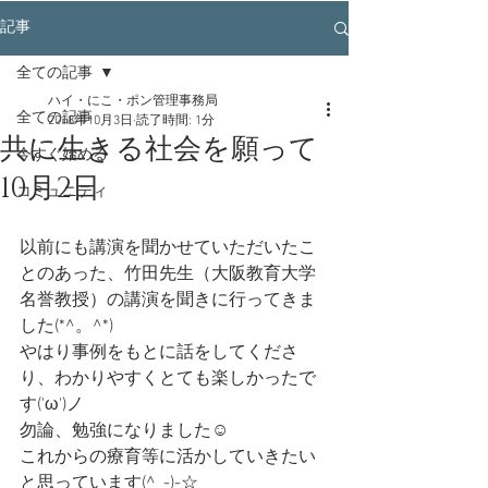
記事
全ての記事
ハイ・にこ・ポン管理事務局
全ての記事
2018年10月3日
読了時間: 1分
共に生きる社会を願って
今すぐ始める
10月2日
コミュニティ
以前にも講演を聞かせていただいたこ
とのあった、竹田先生（大阪教育大学
名誉教授）の講演を聞きに行ってきま
した(*^。^*)
やはり事例をもとに話をしてくださ
り、わかりやすくとても楽しかったで
す('ω')ノ
勿論、勉強になりました☺
これからの療育等に活かしていきたい
と思っています(^_-)-☆