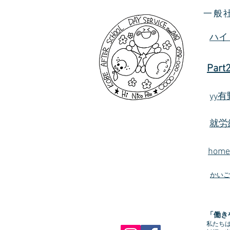
一般
ハイ
Part
yy
就労
hom
かいご
「働き
私たち