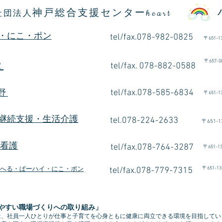
神戸総合支援センター
社団法人
heart
・にこ・ポン
tel/fax.078-982-0825
〒
651-1
〒
657
2
tel/fax. 078-882-0588
朝倉
tel/fax.078-585-6834
有野
〒
651-1
継続支援・生活介護
tel.078-224-2633
〒
651-1
e看護
tel/fax.078-764-3287
〒
651-1
〒
651-13
へる・ぱーハイ・にこ・ポン
tel/fax.078-779-7315
やすい職場づくりへの取り組み」
は、社員一人ひとりが仕事と子育てを心身ともに健康に両立できる環境を目指してい