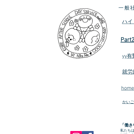
一般
ハイ
Part
yy
就労
hom
かいご
「働き
私たち