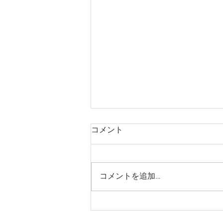
コメント
コメントを追加…
ハイ♡にこ♡ポン(神戸市北
区)