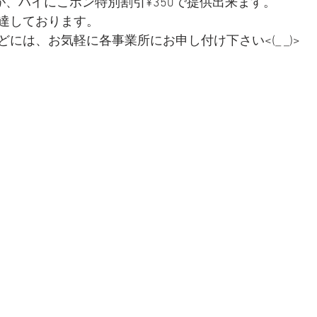
が、ハイにこポン特別割引¥350で提供出来ます。
達しております。
には、お気軽に各事業所にお申し付け下さい<(_ _)>