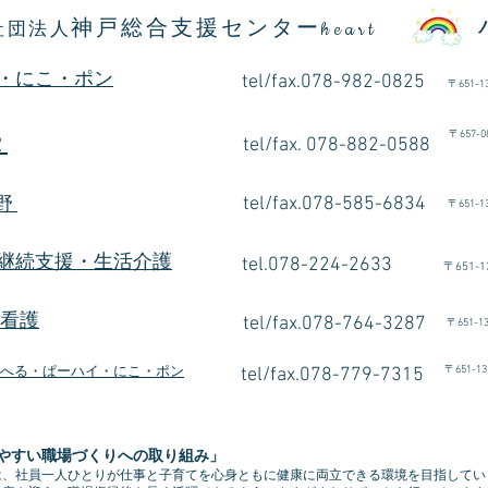
神戸総合支援センター
社団法人
heart
・にこ・ポン
tel/fax.078-982-0825
〒
651-1
〒
657
2
tel/fax. 078-882-0588
朝倉
tel/fax.078-585-6834
有野
〒
651-1
継続支援・生活介護
tel.078-224-2633
〒
651-1
e看護
tel/fax.078-764-3287
〒
651-1
〒
651-13
へる・ぱーハイ・にこ・ポン
tel/fax.078-779-7315
やすい職場づくりへの取り組み」
は、社員一人ひとりが仕事と子育てを心身ともに健康に両立できる環境を目指してい