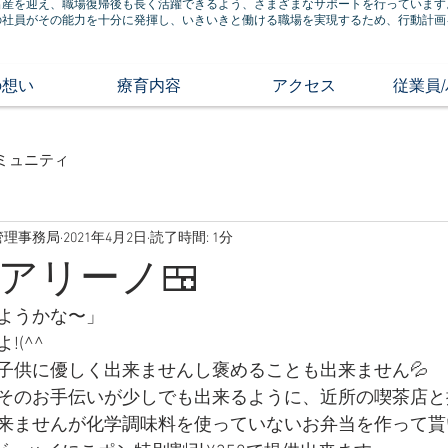
出産を迎え、職場復帰後も長く活躍できるよう、さまざまなサポートを行っています
の社員がその能力を十分に発揮し、いきいきと働ける職場を実現するため、行動計画
の想い
療育内容
アクセス
従業員
ミュニティ
管理事務局
2021年4月2日
読了時間: 1分
アリーノ🍱
ようかな〜」
(^^
子供に優しく出来ませんし褒めることも出来ません💦
そのお手伝いが少しでも出来るように、近所の喫茶店と
来ませんが化学調味料を使っていないお弁当を作って貰