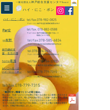
神戸総合支援センター
一般社団法人
heart
ハイ・にこ・ポン
ハイ・にこ・ポン
tel/fax.078-982-0825
〒
651-1312
​神戸市北区有野町有野1079-7
tel/fax.
078-882-0588
Part2
〒
657-0842
神戸市灘区船寺通5丁目4-19
朝倉ビル101号室
tel/fax.078-585-6834
yy有野
〒
651-1312
神戸市北区有野町有野1079-13
就労継続支
tel.078-224-2633
援・生活介護
〒
651-1312
神戸市北区有野町有野803-1
home看護
tel/fax.078-764-3287
〒
651-1312
神戸市北区有野町有野927-1
かいごへる・ぱー
tel/fax.078-779-7315
ハイ・にこ・ポン
〒
651-1312
神戸市北区有野町有野927-1
tel/fax.078-779-7315
「働きやすい職場づくりへの取り組み」
私たちは、社員一人ひとりが仕事と子育てを心身ともに健康に両立できる
環境を目指しています。特に女性社員が安心して妊娠・出産を迎え、職場
復帰後も長く活躍できるよう、さまざまなサポートを行っています。
すべての社員がその能力を十分に発揮し、いきいきと働ける職場を実現す
るため、行動計画を策定しました。